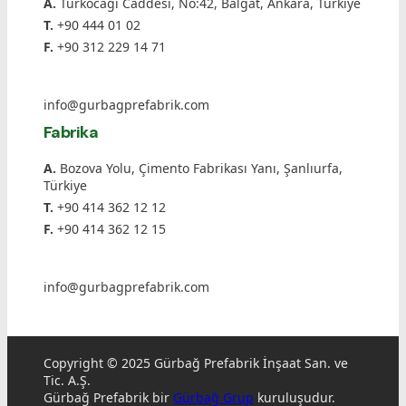
A.
Türkocağı Caddesi, No:42, Balgat, Ankara, Türkiye
T.
+90 444 01 02
F.
+90 312 229 14 71
info@gurbagprefabrik.com
Fabrika
A.
Bozova Yolu, Çimento Fabrikası Yanı, Şanlıurfa,
Türkiye
T.
+90 414 362 12 12
F.
+90 414 362 12 15
info@gurbagprefabrik.com
Copyright © 2025 Gürbağ Prefabrik İnşaat San. ve
Tic. A.Ş.
Gürbağ Prefabrik bir
Gürbağ Grup
kuruluşudur.