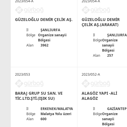
2023/054-A
2023/054-A
GÜZELOĞLU DEMİR ÇELİK AŞ.
GÜZELOĞLU DEMİR
ÇELİK AŞ.(ARAKAT)
İl
ŞANLIURFA
Bölge
Organize sanayii
İl
ŞANLIURFA
Bölgesi
Bölge
Organize
Alan
3962
sanayii
Bölgesi
Alan
257
2023/053
2023/052-A
BARAJ GRUP SU SAN. VE
ALAGÖZ YAPI -ALİ
TİC.LTD.ŞTİ.(IŞIK SU)
ALAGÖZ
İl
ERKENEK/MALATYA
İl
GAZİANTEP
Bölge
Malatya Yolu üzeri
Bölge
Organize
Alan
600
sanayii
Bölgesi