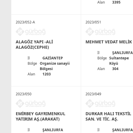
Alan
3395
2023/052-A
2023/051
ALAGÖZ YAPI -ALİ
MEHMET VEDAT MELİK
ALAGÖZ(CEPHE)
İl
ŞANLIURFA
İl
GAZİANTEP
Bölge
Sultantepe
Bölge
Organize sanayii
Köyü
Bölgesi
Alan
304
Alan
1203
2023/050
2023/049
EMİRBEY GAYRIMENKUL
DURKAR HALI TEKSTİL
YATIRIM AŞ.(ARAKAT)
SAN. VE TİC. AŞ.
İl
ŞANLIURFA
İl
ŞANLIURFA